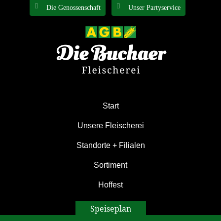
Zur
Zum
Die Genossenschaft
Unser Partyservice
Hauptnavigation
Inhalt
springen
springen
Start
Unsere Fleischerei
Standorte + Filialen
Sortiment
Hoffest
Speiseplan